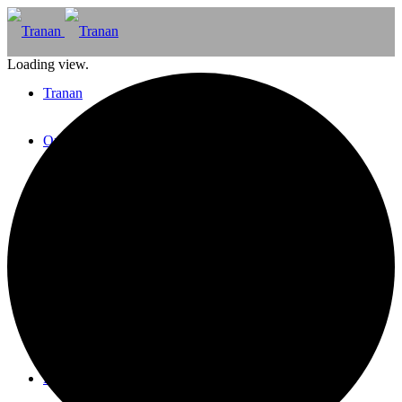
Loading view.
Tranan
Om Tranan
Galleri
Tranan Bar
Evenemang
Kontakt
Press